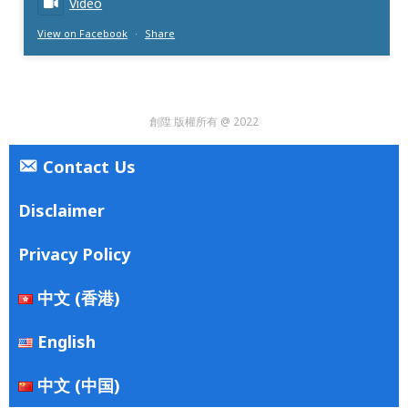
Video
View on Facebook
·
Share
創陞 版權所有 @ 2022
Contact Us
Disclaimer
Privacy Policy
中文 (香港)
English
中文 (中国)