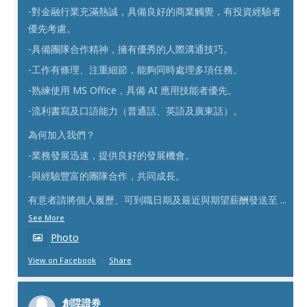
-對金融行業充滿熱誠，具備良好的商業觸覺，有投資經驗者
優先考慮。
-具備團隊合作精神，擁有優秀的人際溝通技巧。
-工作有條理、注重細節，能夠同時處理多項任務。
-熟練使用 MS Office，具備 AI 應用技能者優先。
-流利書寫及口語能力（普通話、英語及廣東話）。
為何加入我們？
-業務發展迅速，提供良好的發展機會。
-與經驗豐富的團隊合作，共同成長。
有意者請將個人履歷、可到職日期及最近與期望薪酬發送至
...
See More
Photo
View on Facebook
·
Share
創陞證券