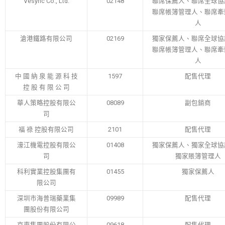
Vesync Co., Ltd.
02148
聯席保薦人、聯席全球協
聯席帳簿管理人、聯席牽
人
滄港鐵路有限公司
02169
獨家保薦人、聯席全球協
聯席帳簿管理人、聯席牽
人
中 國 納 泉 能 源 科 技
1597
配售代理
控 股 有 限 公 司
華人策略控股有限公
08089
副包銷商
司
福 祿 控股有限公司
2101
配售代理
濠江機電控股有限公
01408
獨家保薦人、獨家全球協
司
獨家賬簿管理人
科利實業控股集團有
01455
獨家保薦人
限公司
深圳市海普瑞藥業集
09989
配售代理
團股份有限公司
京東集團股份有限公
09618
配售代理