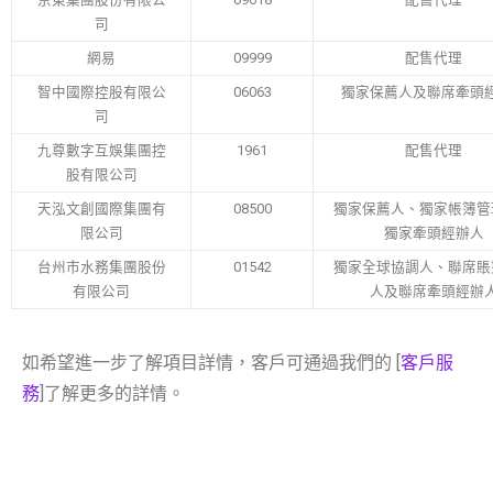
司
網易
09999
配售代理
智中國際控股有限公
06063
獨家保薦人及聯席牽頭
司
九尊數字互娛集團控
1961
配售代理
股有限公司
天泓文創國際集團有
08500
獨家保薦人、獨家帳簿管
限公司
獨家牽頭經辦人
台州市水務集團股份
01542
獨家全球協調人、聯席賬
有限公司
人及聯席牽頭經辦
如希望進一步了解項目詳情，客戶可通過我們的 [
客戶服
務
]了解更多的詳情。