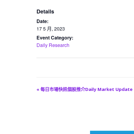
Details
Date:
17 5 月, 2023
Event Category:
Daily Research
E
«
每日市場快訊個股推介Daily Market Update
v
e
n
t