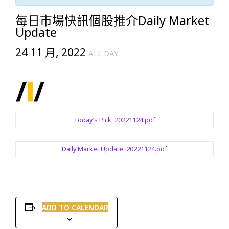
每日市場快訊個股推介Daily Market
Update
24 11 月, 2022
ALL DAY
Today’s Pick_20221124.pdf
Daily Market Update_20221124.pdf
ADD TO CALENDAR