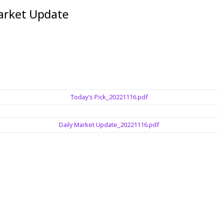
et Update
Today’s Pick_20221116.pdf
Daily Market Update_20221116.pdf