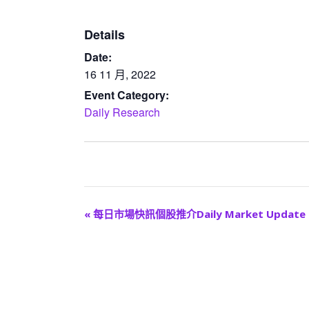
Details
Date:
16 11 月, 2022
Event Category:
Daily Research
E
«
每日市場快訊個股推介Daily Market Update
v
e
n
t