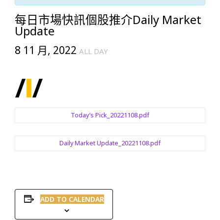
每日市場快訊個股推介Daily Market
Update
8 11 月, 2022
ALL DAY
Today’s Pick_20221108.pdf
Daily Market Update_20221108.pdf
ADD TO CALENDAR