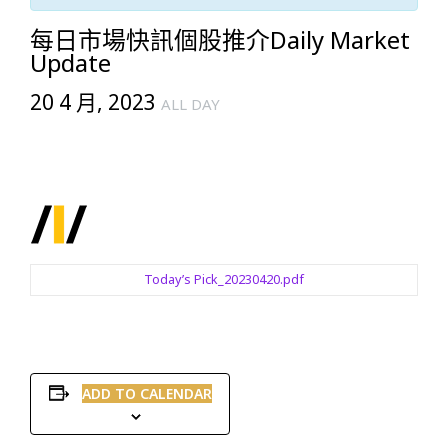
每日市場快訊個股推介Daily Market
Update
20 4 月, 2023
ALL DAY
Today’s Pick_20230420.pdf
ADD TO CALENDAR