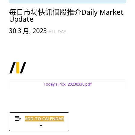
每日市場快訊個股推介Daily Market
Update
30 3 月, 2023
ALL DAY
Today’s Pick_20230330.pdf
ADD TO CALENDAR