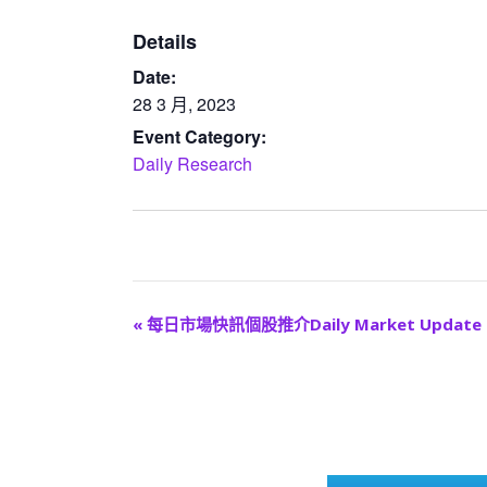
Details
Date:
28 3 月, 2023
Event Category:
Daily Research
E
«
每日市場快訊個股推介Daily Market Update
v
e
n
t