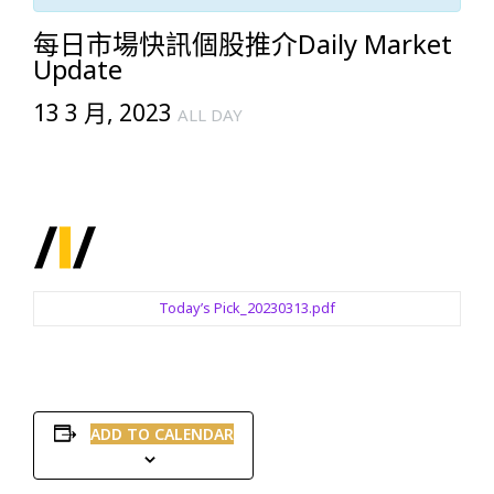
每日市場快訊個股推介Daily Market
Update
13 3 月, 2023
ALL DAY
Today’s Pick_20230313.pdf
ADD TO CALENDAR