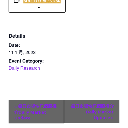
ADD TO CALENDAR
Details
Date:
11 1 月, 2023
Event Category:
Daily Research
E
«
每日市場快訊個股推
每日市場快訊個股推介
v
Daily Market
介Daily Market
Update
»
Update
e