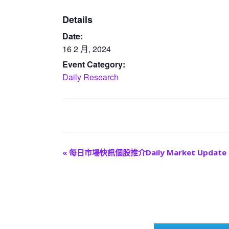
Details
Date:
16 2 月, 2024
Event Category:
Daily Research
E
«
每日市場快訊個股推介Daily Market Update
v
e
n
t