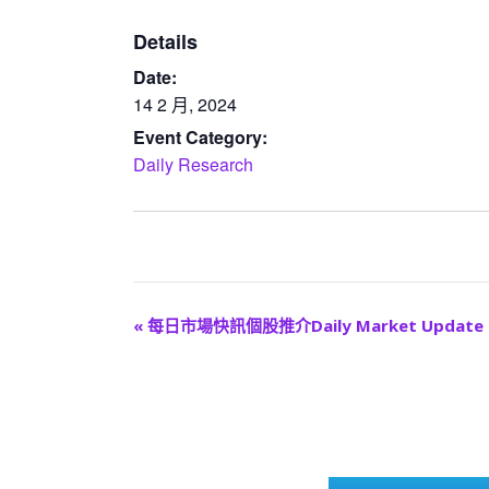
Details
Date:
14 2 月, 2024
Event Category:
Daily Research
E
«
每日市場快訊個股推介Daily Market Update
v
e
n
t