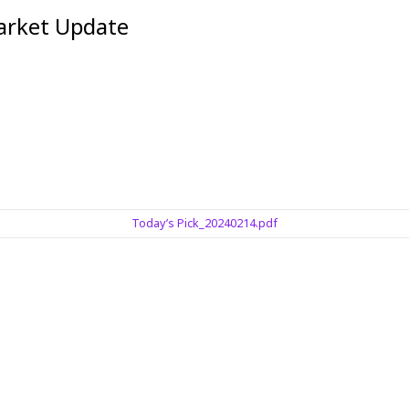
et Update
Today’s Pick_20240214.pdf