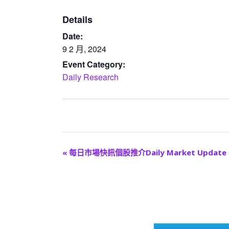
Details
Date:
9 2 月, 2024
Event Category:
Daily Research
E
«
每日市場快訊個股推介Daily Market Update
v
e
n
t