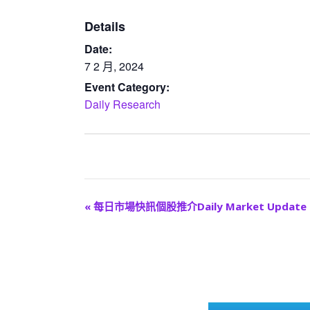
Details
Date:
7 2 月, 2024
Event Category:
Daily Research
E
«
每日市場快訊個股推介Daily Market Update
v
e
n
t