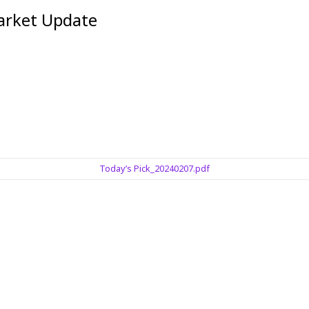
et Update
Today’s Pick_20240207.pdf