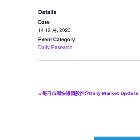
Details
Date:
14 12 月, 2023
Event Category:
Daily Research
E
«
每日市場快訊個股推介Daily Market Update
v
e
n
t