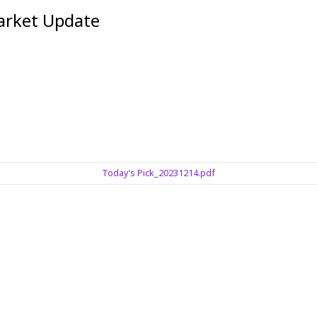
et Update
Today’s Pick_20231214.pdf