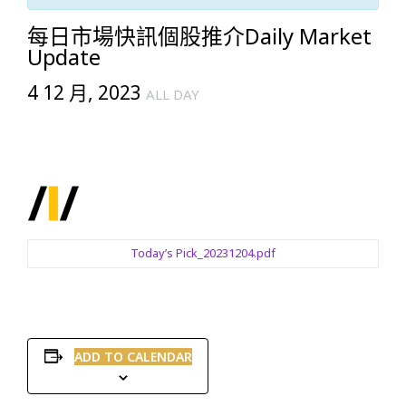
每日市場快訊個股推介Daily Market
Update
4 12 月, 2023
ALL DAY
Today’s Pick_20231204.pdf
ADD TO CALENDAR