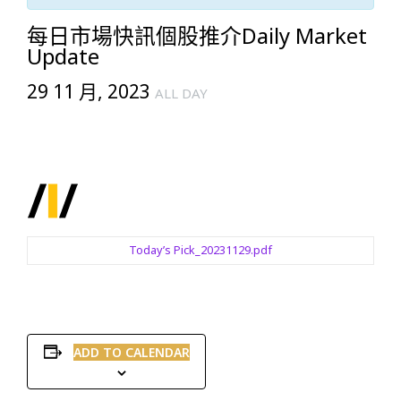
每日市場快訊個股推介Daily Market
Update
29 11 月, 2023
ALL DAY
Today’s Pick_20231129.pdf
ADD TO CALENDAR