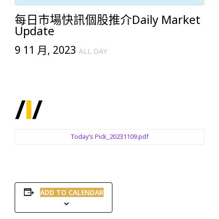
每日市場快訊個股推介Daily Market
Update
9 11 月, 2023
ALL DAY
Today’s Pick_20231109.pdf
ADD TO CALENDAR