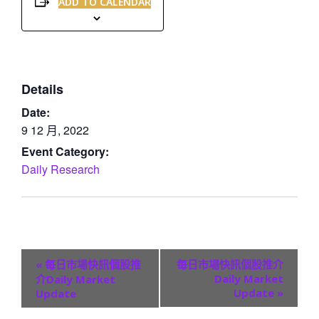
ADD TO CALENDAR
Details
Date:
9 12 月, 2022
Event Category:
Daily Research
E
«
每日市場快訊個股推
每日市場快訊個股推介
v
Daily Market
介Daily Market
Update
»
Update
e