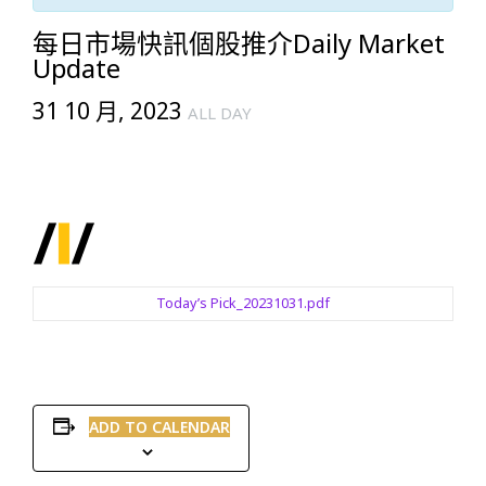
每日市場快訊個股推介Daily Market
Update
31 10 月, 2023
ALL DAY
Today’s Pick_20231031.pdf
ADD TO CALENDAR