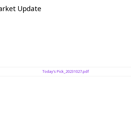
et Update
Today’s Pick_20231027.pdf