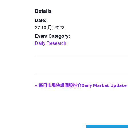
Details
Date:
27 10 月, 2023
Event Category:
Daily Research
E
«
每日市場快訊個股推介Daily Market Update
v
e
n
t