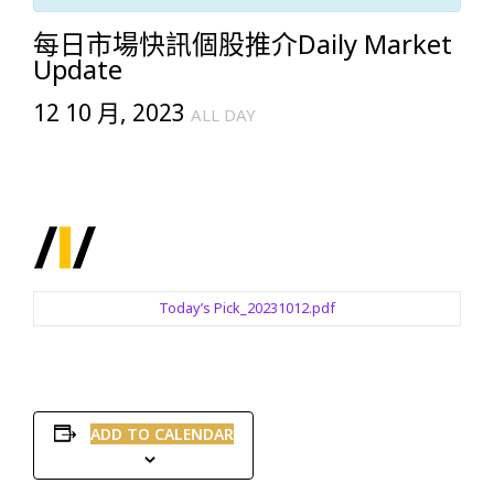
每日市場快訊個股推介Daily Market
Update
12 10 月, 2023
ALL DAY
Today’s Pick_20231012.pdf
ADD TO CALENDAR