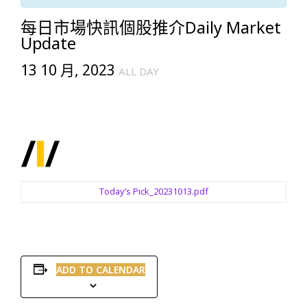
每日市場快訊個股推介Daily Market
Update
13 10 月, 2023
ALL DAY
Today’s Pick_20231013.pdf
ADD TO CALENDAR