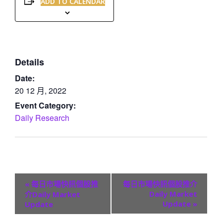
ADD TO CALENDAR
Details
Date:
20 12 月, 2022
Event Category:
Daily Research
E
«
每日市場快訊個股推
每日市場快訊個股推介
v
Daily Market
介Daily Market
Update
»
Update
e