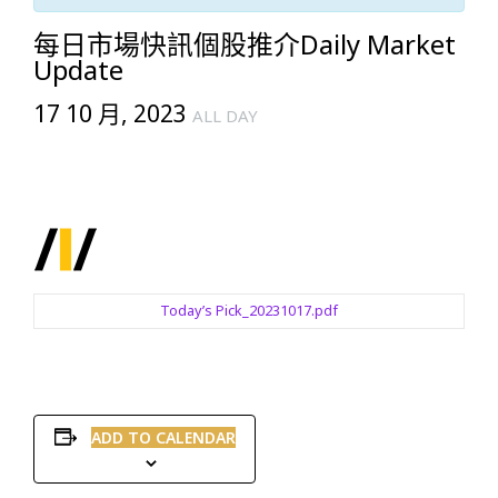
每日市場快訊個股推介Daily Market
Update
17 10 月, 2023
ALL DAY
Today’s Pick_20231017.pdf
ADD TO CALENDAR