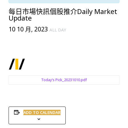
每日市場快訊個股推介Daily Market
Update
10 10 月, 2023
ALL DAY
Today’s Pick_20231010.pdf
ADD TO CALENDAR