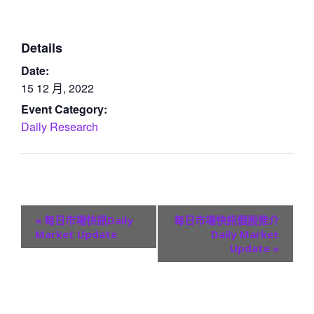
Details
Date:
15 12 月, 2022
Event Category:
Daily Research
E
«
每日市場快訊Daily
每日市場快訊個股推介
v
Market Update
Daily Market
Update
»
e
n
t