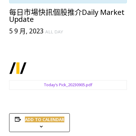
每日市場快訊個股推介Daily Market
Update
5 9 月, 2023
ALL DAY
Today’s Pick_20230905.pdf
ADD TO CALENDAR