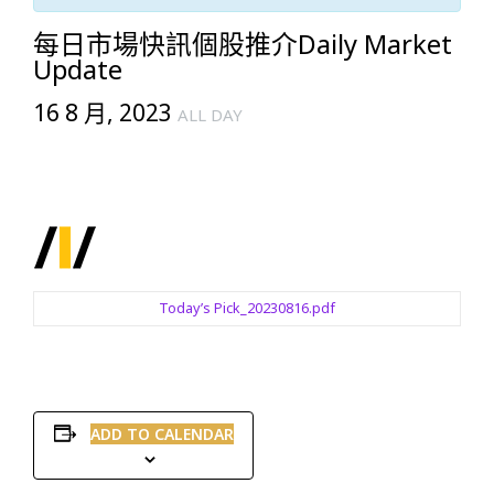
每日市場快訊個股推介Daily Market
Update
16 8 月, 2023
ALL DAY
Today’s Pick_20230816.pdf
ADD TO CALENDAR