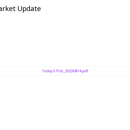
et Update
Today’s Pick_20230814.pdf