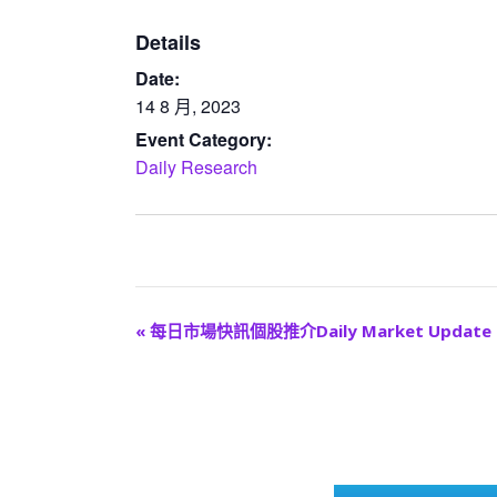
Details
Date:
14 8 月, 2023
Event Category:
Daily Research
E
«
每日市場快訊個股推介Daily Market Update
v
e
n
t