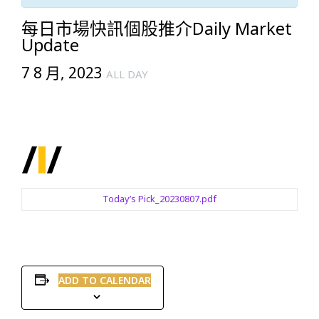
每日市場快訊個股推介Daily Market
Update
7 8 月, 2023
ALL DAY
Today’s Pick_20230807.pdf
ADD TO CALENDAR