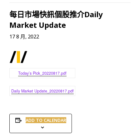
每日市場快訊個股推介Daily
Market Update
17 8 月, 2022
Today’s Pick_20220817.pdf
Daily Market Update_20220817.pdf
ADD TO CALENDAR