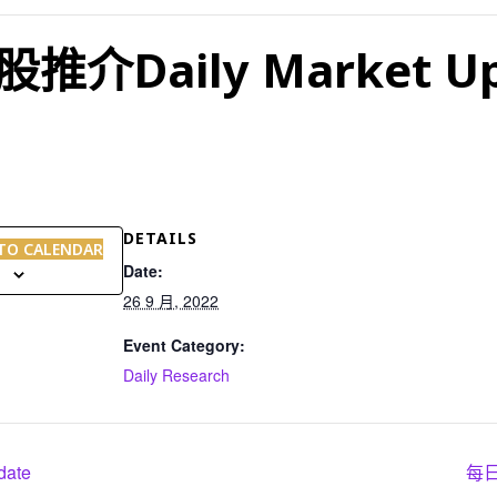
Daily Market Up
DETAILS
TO CALENDAR
Date:
26 9 月, 2022
Event Category:
Daily Research
ate
每日