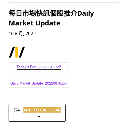
每日市場快訊個股推介Daily
Market Update
16 8 月, 2022
Today’s Pick_20220816.pdf
Daily Market Update_20220816.pdf
ADD TO CALENDAR