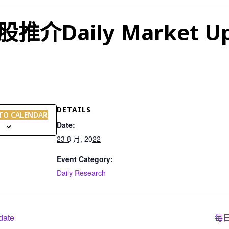
Daily Market Up
DETAILS
TO CALENDAR
Date:
23 8 月, 2022
Event Category:
Daily Research
ate
每日