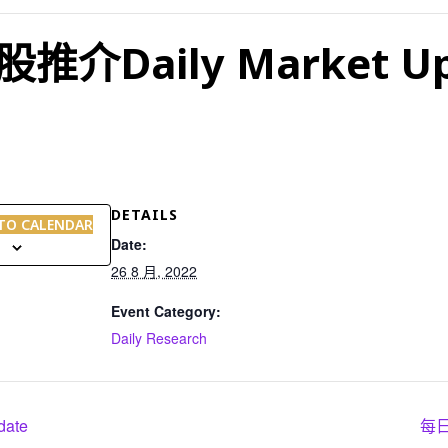
Daily Market Up
DETAILS
TO CALENDAR
Date:
26 8 月, 2022
Event Category:
Daily Research
ate
每日