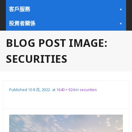
客戶服務
投資者關係
BLOG POST IMAGE:
SECURITIES
Published
10 8 月, 2022
at
1640 × 924
in
securities