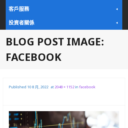
客戶服務
投資者關係
BLOG POST IMAGE:
FACEBOOK
Published
10 8 月, 2022
at
2048 × 1152
in
facebook