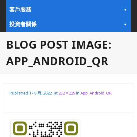
客戶服務
投資者關係
BLOG POST IMAGE:
APP_ANDROID_QR
Published
17 8 月, 2022
at
232 × 229
in
App_Android_QR