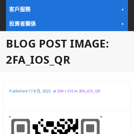
客戶服務
投資者關係
BLOG POST IMAGE:
2FA_IOS_QR
Published
17 8 月, 2022
at
309 × 315
in
2FA_iOS_QR