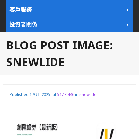
客戶服務
投資者關係
BLOG POST IMAGE:
SNEWLIDE
Published
1 9 月, 2025
at
517 × 446
in
snewlide