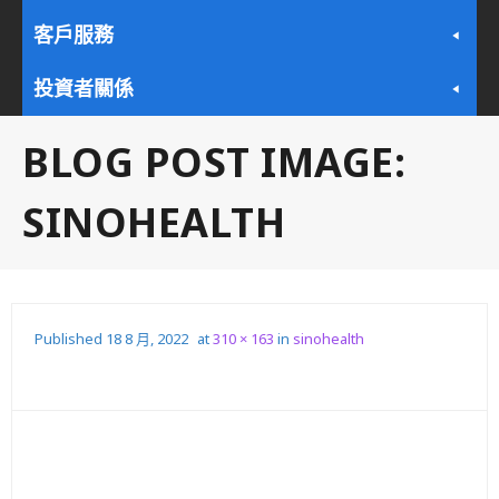
客戶服務
投資者關係
BLOG POST IMAGE:
SINOHEALTH
Published
18 8 月, 2022
at
310 × 163
in
sinohealth