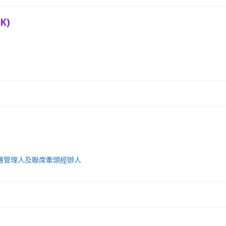
K)
簿管理人及聯席牽頭經辦人