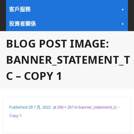
客戶服務
投資者關係
BLOG POST IMAGE:
BANNER_STATEMENT_T
C – COPY 1
Published
29 7 月, 2022
at
390 × 267
in
banner_statement_tc –
Copy 1